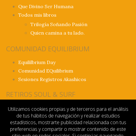
Que Divino Ser Humana
Todos mis libros
Trilogía Soñando Pasión
Quien camina a tu lado.
COMUNIDAD EQUILIBRIUM
Equililbrium Day
Comunidad EQuilibrium
Sesiones Registros Akashicos
RETIROS SOUL & SURF
Retiro Soul & Surf Fuerteventura
Utilizamos cookies propias y de terceros para el análisis
de tus hábitos de navegación y realizar estudios
INFORMACIÓN
estadísticos, mostrarte publicidad relacionada con tus
preferencias y compartir o mostrar contenido de este
sitio web en redes sociales. Si continúas navegando,