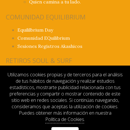
Quien camina a tu lado.
COMUNIDAD EQUILIBRIUM
Equililbrium Day
Comunidad EQuilibrium
Sesiones Registros Akashicos
RETIROS SOUL & SURF
Retiro Soul & Surf Fuerteventura
Utilizamos cookies propias y de terceros para el análisis
de tus hábitos de navegación y realizar estudios
INFORMACIÓN
estadísticos, mostrarte publicidad relacionada con tus
preferencias y compartir o mostrar contenido de este
sitio web en redes sociales. Si continúas navegando,
Contacto
consideramos que aceptas la utilización de cookies.
Aviso legal
Puedes obtener más información en nuestra
Política de privacidad
Política de Cookies
.
Términos y condiciones