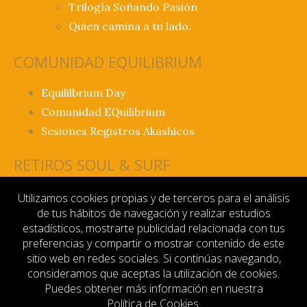
Trilogía Soñando Pasión
Quien camina a tu lado.
COMUNIDAD EQUILIBRIUM
Equililbrium Day
Comunidad EQuilibrium
Sesiones Registros Akashicos
RETIROS SOUL & SURF
Retiro Soul & Surf Fuerteventura
Utilizamos cookies propias y de terceros para el análisis
de tus hábitos de navegación y realizar estudios
INFORMACIÓN
estadísticos, mostrarte publicidad relacionada con tus
preferencias y compartir o mostrar contenido de este
sitio web en redes sociales. Si continúas navegando,
Contacto
consideramos que aceptas la utilización de cookies.
Aviso legal
Puedes obtener más información en nuestra
Política de privacidad
Política de Cookies
.